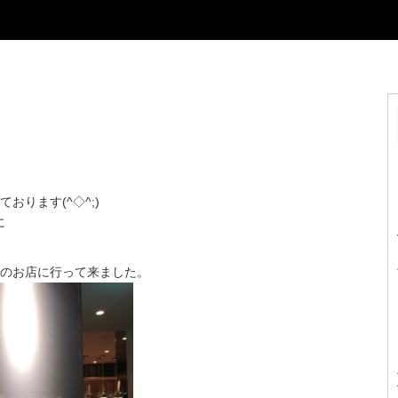
ります(^◇^;)
に
チのお店に行って来ました。